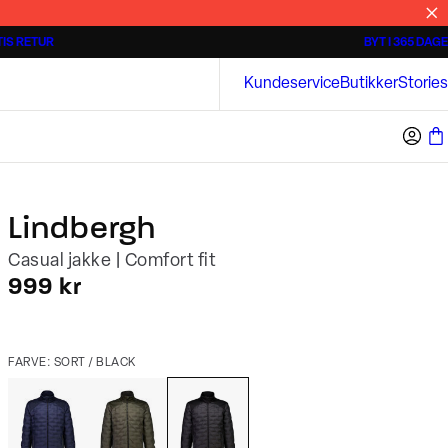
IS RETUR
BYT I 365 DAGE
Tidløse poloshirts
Overshirts
Bison
Kundeservice
Butikker
Stories
Lindbergh
Casual jakke | Comfort fit
I alt (inkl. rabat)
999 kr
FARVE: SORT / BLACK