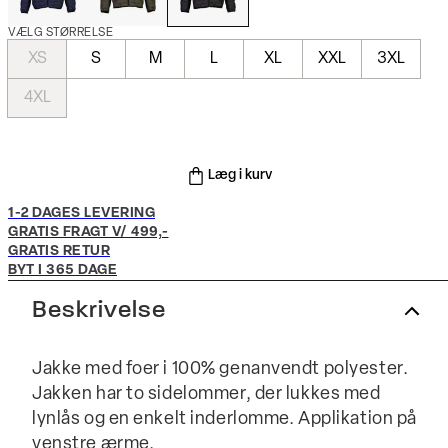
VÆLG STØRRELSE
XS
S
M
L
XL
XXL
3XL
4XL
Læg i kurv
1-2 DAGES LEVERING
GRATIS FRAGT V/ 499,-
GRATIS RETUR
BYT I 365 DAGE
Beskrivelse
Jakke med foer i 100% genanvendt polyester.
Jakken har to sidelommer, der lukkes med
lynlås og en enkelt inderlomme. Applikation på
venstre ærme.