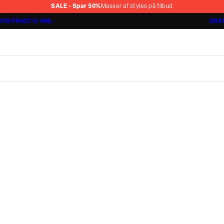
SALE - Spar 50%
Masser af styles på tilbud
TIS FRAGT V/ 499,-
GRAT
Jakkesæt fra 1499,-
Cashmere Touch Pants
Lindbergh
r