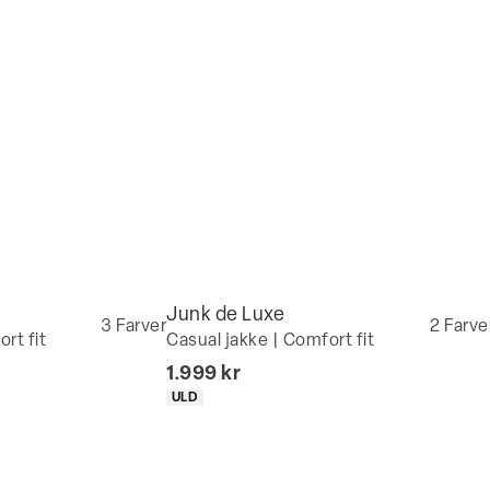
Junk de Luxe
3
Farver
2
Farve
rt fit
Casual jakke | Comfort fit
I alt (inkl. rabat)
1.999 kr
Produkt egenskaber
ULD