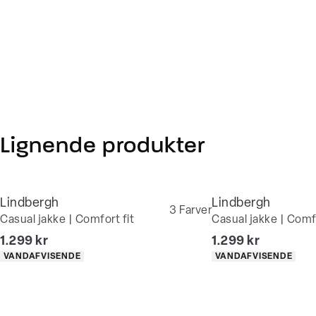
Lignende produkter
Lindbergh
Lindbergh
3
Farver
Casual jakke | Comfort fit
Casual jakke | Comfo
I alt (inkl. rabat)
I alt (inkl. rabat)
1.299 kr
1.299 kr
Produkt egenskaber
Produkt egenskaber
VANDAFVISENDE
VANDAFVISENDE