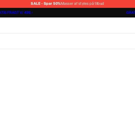
SALE - Spar 50%
Masser af styles på tilbud
TIS FRAGT V/ 499,-
GRAT
Jakkesæt fra 1499,-
Cashmere Touch Pants
Lindbergh
r