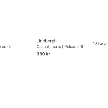
Lindbergh
10
Farve
xed fit
Casual shorts | Relaxed fit
I alt (inkl. rabat)
399 kr