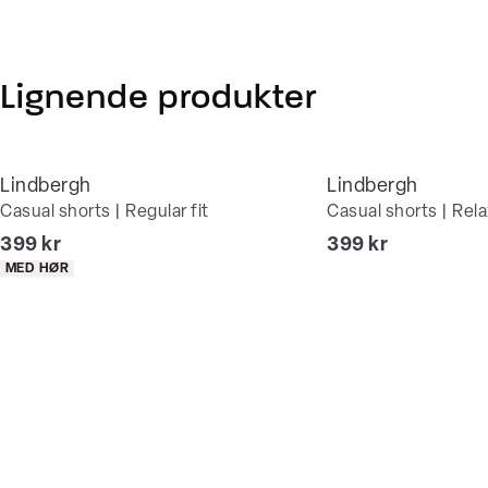
Lignende produkter
Lindbergh
Lindbergh
Casual shorts | Regular fit
Casual shorts | Rela
I alt (inkl. rabat)
I alt (inkl. rabat)
399 kr
399 kr
Produkt egenskaber
MED HØR