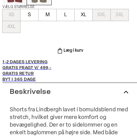
VÆLG STØRRELSE
XS
S
M
L
XL
XXL
3XL
4XL
Læg i kurv
1-2 DAGES LEVERING
GRATIS FRAGT V/ 499,-
GRATIS RETUR
BYT I 365 DAGE
Beskrivelse
Shorts fra Lindbergh lavet i bomuldsblend med
stretch, hvilket giver mere komfort og
bevægelighed. Der er to sidelommer og en
enkelt baglommen på højre side. Med både