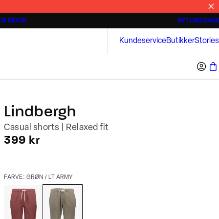
IS RETUR
BYT I 365 DAGE
Tidløse poloshirts
Overshirts
Bison
Kundeservice
Butikker
Stories
Lindbergh
Casual shorts | Relaxed fit
I alt (inkl. rabat)
399 kr
FARVE: GRØN / LT ARMY