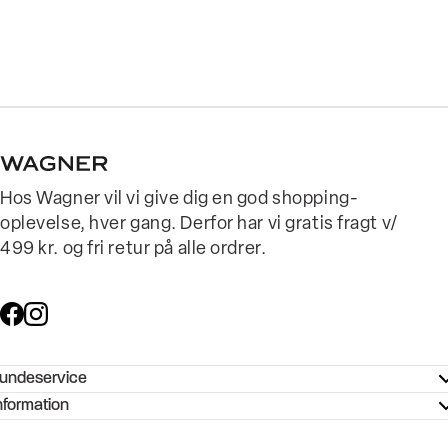
Hos Wagner vil vi give dig en god shopping-
oplevelse, hver gang. Derfor har vi gratis fragt v/
499 kr. og fri retur på alle ordrer.
undeservice
ndeservice - Hjælpecenter
nformation
ories - Inspiration
ntakt os