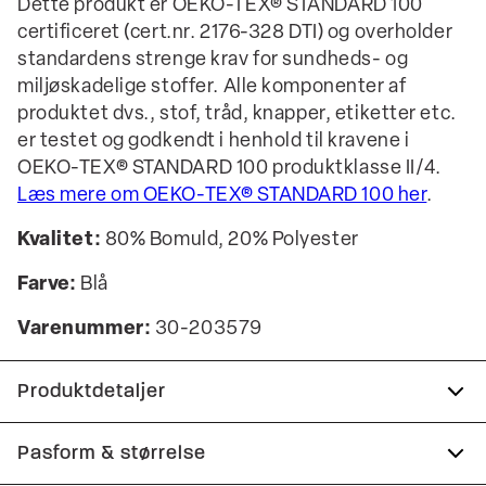
Dette produkt er OEKO-TEX® STANDARD 100
certificeret (cert.nr. 2176-328 DTI) og overholder
standardens strenge krav for sundheds- og
miljøskadelige stoffer. Alle komponenter af
produktet dvs., stof, tråd, knapper, etiketter etc.
er testet og godkendt i henhold til kravene i
OEKO-TEX® STANDARD 100 produktklasse II/4.
Læs mere om OEKO-TEX® STANDARD 100 her
.
Kvalitet:
80% Bomuld, 20% Polyester
Farve:
Blå
Varenummer:
30-203579
Produktdetaljer
Logomærke nederst på venstre side.
Pasform & størrelse