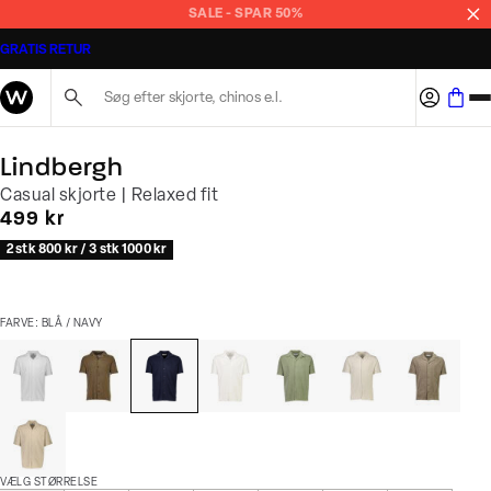
SALE - SPAR 50%
GRATIS RETUR
Søg her...
Lindbergh
Casual skjorte | Relaxed fit
I alt (inkl. rabat)
499 kr
2 stk 800 kr / 3 stk 1000 kr
FARVE: BLÅ / NAVY
VÆLG STØRRELSE