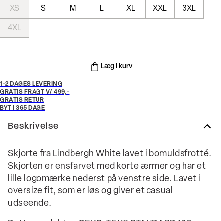
XS
S
M
L
XL
XXL
3XL
4XL
Læg i kurv
1-2 DAGES LEVERING
GRATIS FRAGT V/ 499,-
GRATIS RETUR
BYT I 365 DAGE
Beskrivelse
Skjorte fra Lindbergh White lavet i bomuldsfrotté.
Skjorten er ensfarvet med korte ærmer og har et
lille logomærke nederst på venstre side. Lavet i
oversize fit, som er løs og giver et casual
udseende.