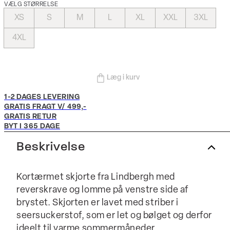
VÆLG STØRRELSE
XS
S
M
L
XL
XXL
3XL
4XL
Læg i kurv
1-2 DAGES LEVERING
GRATIS FRAGT V/ 499,-
GRATIS RETUR
BYT I 365 DAGE
Beskrivelse
Kortærmet skjorte fra Lindbergh med
reverskrave og lomme på venstre side af
brystet. Skjorten er lavet med striber i
seersuckerstof, som er let og bølget og derfor
ideelt til varme sommermåneder.