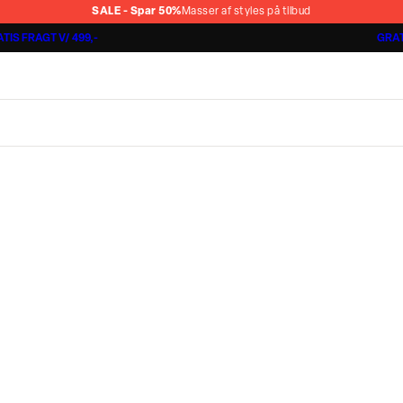
SALE - Spar 50%
Masser af styles på tilbud
TIS FRAGT V/ 499,-
GRAT
Shorts 3 for 1.000 kr.
Cashmere Touch Pants
Lindbergh
r