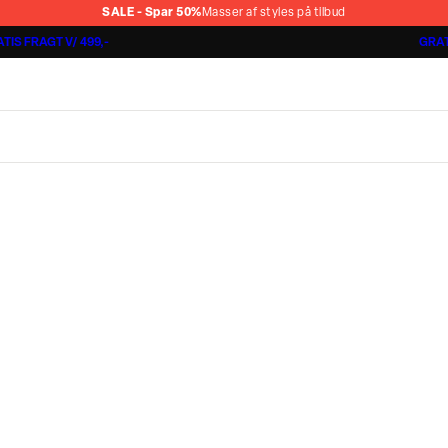
SALE - Spar 50%
Masser af styles på tilbud
TIS FRAGT V/ 499,-
GRAT
Jakkesæt fra 1499,-
Cashmere Touch Pants
Lindbergh
r