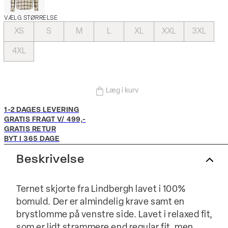
VÆLG STØRRELSE
XS
S
M
L
XL
XXL
3XL
4XL
Læg i kurv
1-2 DAGES LEVERING
GRATIS FRAGT V/ 499,-
GRATIS RETUR
BYT I 365 DAGE
Beskrivelse
Ternet skjorte fra Lindbergh lavet i 100%
bomuld. Der er almindelig krave samt en
brystlomme på venstre side. Lavet i relaxed fit,
som er lidt strammere end regular fit, men