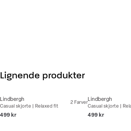
Lignende produkter
Lindbergh
Lindbergh
2
Farver
Casual skjorte | Relaxed fit
Casual skjorte | Rel
I alt (inkl. rabat)
I alt (inkl. rabat)
499 kr
499 kr