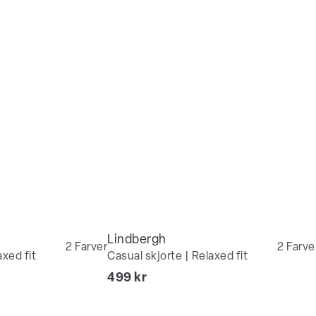
Lindbergh
2
Farver
2
Farve
axed fit
Casual skjorte | Relaxed fit
I alt (inkl. rabat)
499 kr