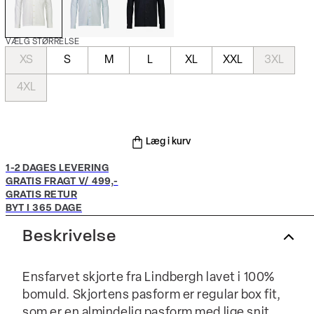
VÆLG STØRRELSE
XS
S
M
L
XL
XXL
3XL
4XL
Læg i kurv
1-2 DAGES LEVERING
GRATIS FRAGT V/ 499,-
GRATIS RETUR
BYT I 365 DAGE
Beskrivelse
Ensfarvet skjorte fra Lindbergh lavet i 100%
bomuld. Skjortens pasform er regular box fit,
som er en almindelig pasform med lige snit.