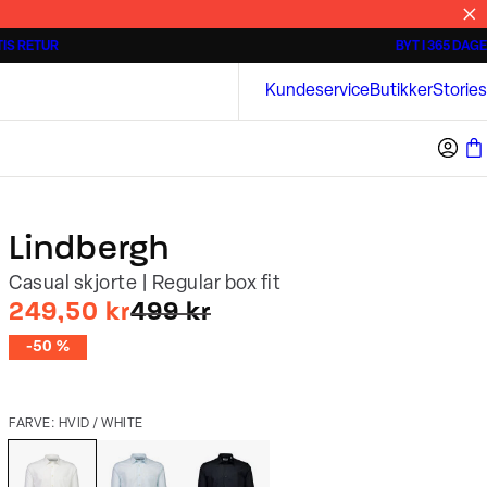
IS RETUR
BYT I 365 DAGE
Tidløse poloshirts
Overshirts
Bison
Kundeservice
Butikker
Stories
Lindbergh
Casual skjorte | Regular box fit
I alt (uden rabat)
249,50 kr
499 kr
-50 %
FARVE: HVID / WHITE