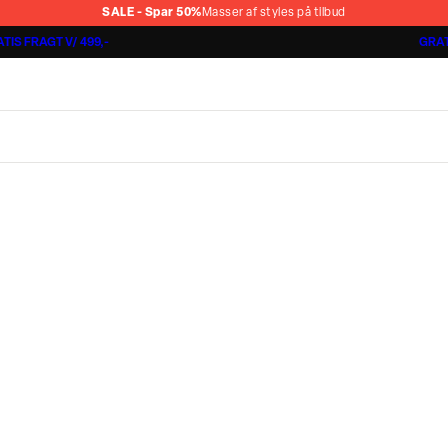
SALE - Spar 50%
Masser af styles på tilbud
TIS FRAGT V/ 499,-
GRAT
Jakkesæt fra 1499,-
Cashmere Touch Pants
Lindbergh
r