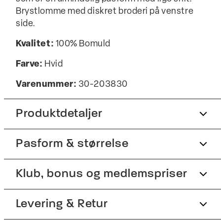
Brystlomme med diskret broderi på venstre
side.
Kvalitet:
100% Bomuld
Farve:
Hvid
Varenummer:
30-203830
Produktdetaljer
Pasform & størrelse
Skjorten har almindelig krave.
Manchetten har to knapper til at justere
størrelsen.
Fit:
Klub, bonus og medlemspriser
Regular box fit
Fremstillet i 100% bomuld.
Almindelig pasform med lige snit
Tilmeld dig Club Wagner helt gratis.
Levering & Retur
Lomme på venstre bryst.
Model:
Modellen er 185 centimeter høj, og har
Produktnr.: 30-203830