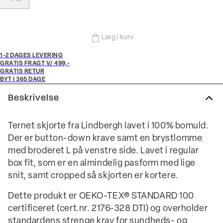
Læg i kurv
1-2 DAGES LEVERING
GRATIS FRAGT V/ 499,-
GRATIS RETUR
BYT I 365 DAGE
Beskrivelse
Ternet skjorte fra Lindbergh lavet i 100% bomuld.
Der er button-down krave samt en brystlomme
med broderet L på venstre side. Lavet i regular
box fit, som er en almindelig pasform med lige
snit, samt cropped så skjorten er kortere.
Dette produkt er OEKO-TEX® STANDARD 100
certificeret (cert.nr. 2176-328 DTI) og overholder
standardens strenge krav for sundheds- og