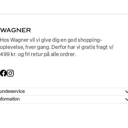
Hos Wagner vil vi give dig en god shopping-
oplevelse, hver gang. Derfor har vi gratis fragt v/
499 kr. og fri retur på alle ordrer.
undeservice
ndeservice - Hjælpecenter
nformation
ories - Inspiration
ntakt os
ørrelsesguide
tikker
b og karriere
turnering