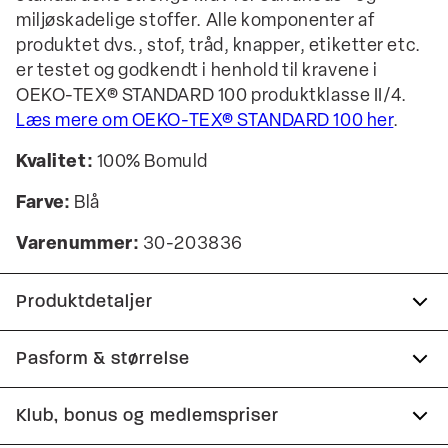
miljøskadelige stoffer. Alle komponenter af
produktet dvs., stof, tråd, knapper, etiketter etc.
er testet og godkendt i henhold til kravene i
OEKO-TEX® STANDARD 100 produktklasse II/4.
Læs mere om OEKO-TEX® STANDARD 100 her
.
Kvalitet:
100% Bomuld
Farve:
Blå
Varenummer:
30-203836
Produktdetaljer
Certificeret med OEKO-TEX® STANDARD 100.
Pasform & størrelse
Logomærke nederst på venstre side.
Fit:
Cropped length
Klub, bonus og medlemspriser
Fremstillet i 100% bomuld.