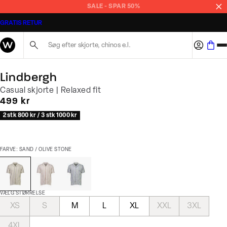
SALE - SPAR 50%
GRATIS RETUR
Søg her...
Lindbergh
Casual skjorte | Relaxed fit
I alt (inkl. rabat)
499 kr
2 stk 800 kr / 3 stk 1000 kr
FARVE: SAND / OLIVE STONE
VÆLG STØRRELSE
XS
S
M
L
XL
XXL
3XL
4XL