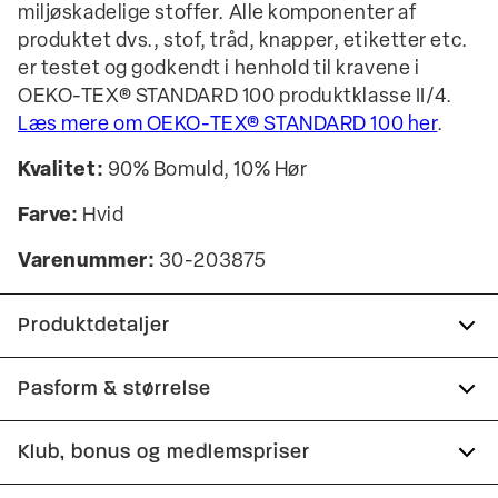
miljøskadelige stoffer. Alle komponenter af
produktet dvs., stof, tråd, knapper, etiketter etc.
er testet og godkendt i henhold til kravene i
OEKO-TEX® STANDARD 100 produktklasse II/4.
Læs mere om OEKO-TEX® STANDARD 100 her
.
Kvalitet:
90% Bomuld, 10% Hør
Farve:
Hvid
Varenummer:
30-203875
Produktdetaljer
Certificeret med OEKO-TEX® STANDARD 100.
Pasform & størrelse
Fremstillet i bomuldsblend med hør.
Fit:
Relaxed fit
Klub, bonus og medlemspriser
Logomærke nederst på venstre side.
Almindelig pasform, der hverken er løs eller