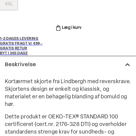
4XL
Læg i kurv
1-2 DAGES LEVERING
GRATIS FRAGT V/ 499,-
GRATIS RETUR
BYT I 365 DAGE
Beskrivelse
Kortærmet skjorte fra Lindbergh med reverskrave.
Skjortens design er enkelt og klassisk, og
materialet er en behagelig blanding af bomuld og
hør.
Dette produkt er OEKO-TEX® STANDARD 100
certificeret (cert.nr. 2176-328 DTI) og overholder
standardens strenge krav for sundheds- og