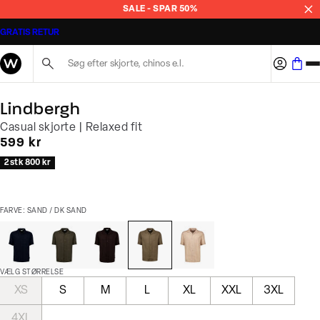
SALE - SPAR 50%
GRATIS RETUR
Søg her...
Lindbergh
Casual skjorte | Relaxed fit
I alt (inkl. rabat)
599 kr
2 stk 800 kr
FARVE: SAND / DK SAND
VÆLG STØRRELSE
XS
S
M
L
XL
XXL
3XL
4XL