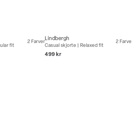
Lindbergh
2
Farver
2
Farve
lar fit
Casual skjorte | Relaxed fit
I alt (inkl. rabat)
499 kr