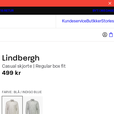
IS RETUR
BYT I 365 DAGE
Tidløse poloshirts
Overshirts
Bison
Kundeservice
Butikker
Stories
Lindbergh
Casual skjorte | Regular box fit
I alt (inkl. rabat)
499 kr
FARVE: BLÅ / INDIGO BLUE