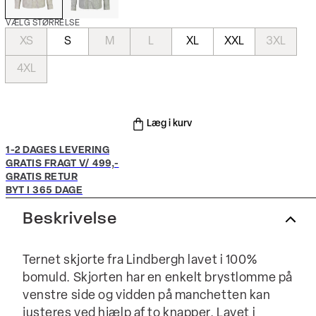
VÆLG STØRRELSE
XS
S
M
L
XL
XXL
3XL
4XL
Læg i kurv
1-2 DAGES LEVERING
GRATIS FRAGT V/ 499,-
GRATIS RETUR
BYT I 365 DAGE
Beskrivelse
Ternet skjorte fra Lindbergh lavet i 100%
bomuld. Skjorten har en enkelt brystlomme på
venstre side og vidden på manchetten kan
justeres ved hjælp af to knapper. Lavet i