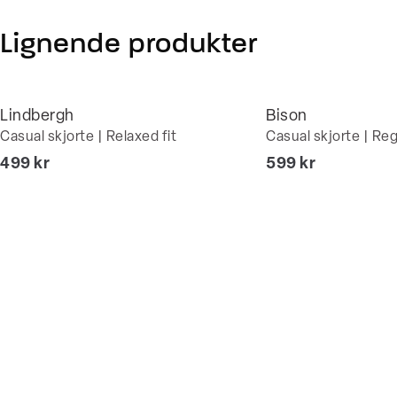
Lignende produkter
Lindbergh
Bison
Casual skjorte | Relaxed fit
Casual skjorte | Regu
I alt (inkl. rabat)
I alt (inkl. rabat)
499 kr
599 kr