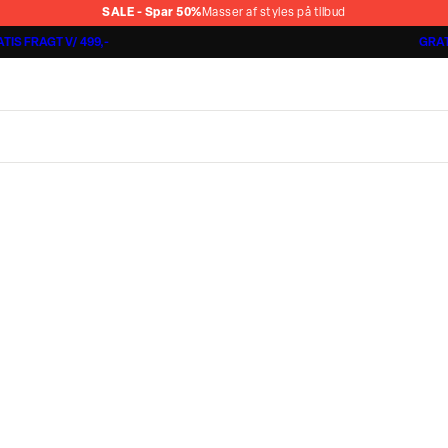
SALE - Spar 50%
Masser af styles på tilbud
TIS FRAGT V/ 499,-
GRAT
Jakkesæt fra 1499,-
Cashmere Touch Pants
Lindbergh
r