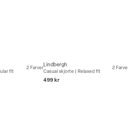
Lindbergh
2
Farver
2
Farve
lar fit
Casual skjorte | Relaxed fit
I alt (inkl. rabat)
499 kr