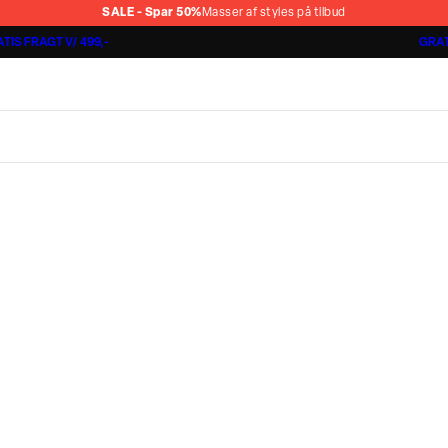
SALE - Spar 50%
Masser af styles på tilbud
TIS FRAGT V/ 499,-
GRAT
Jakkesæt fra 1499,-
Cashmere Touch Pants
Lindbergh
r