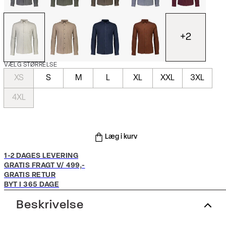
+
2
VÆLG STØRRELSE
XS
S
M
L
XL
XXL
3XL
4XL
Læg i kurv
1-2 DAGES LEVERING
GRATIS FRAGT V/ 499,-
GRATIS RETUR
BYT I 365 DAGE
Beskrivelse