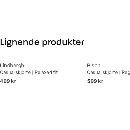
Lignende produkter
Lindbergh
Bison
Casual skjorte | Relaxed fit
Casual skjorte | Regu
I alt (inkl. rabat)
I alt (inkl. rabat)
499 kr
599 kr