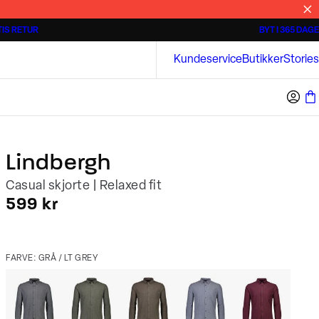
IS RETUR
BYT I 365 DAGE
Tidløse poloshirts
Overshirts
Bison
Kundeservice
Butikker
Stories
Lindbergh
Casual skjorte | Relaxed fit
I alt (inkl. rabat)
599 kr
FARVE: GRÅ / LT GREY