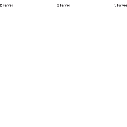
butikker og online.
2
Farver
2
Farver
5
Farve
Bliv medlem