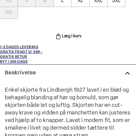
XS
S
M
L
XL
XXL
3XL
4XL
Læg i kurv
1-2 DAGES LEVERING
GRATIS FRAGT V/ 499,-
GRATIS RETUR
BYT I 365 DAGE
Beskrivelse
Enkel skjorte fra Lindbergh 1927 lavet i en blød og
behagelig blanding af hør og bomuld, som gør
skjorten både let og luftig. Skjorten har en cut-
away krave og vidden på manchetten kan justeres
ved hjælp af to knapper. Lavet i modern fit, som er
smallere i livet og dermed sidder tættere til
kroppen men uden at være stram.