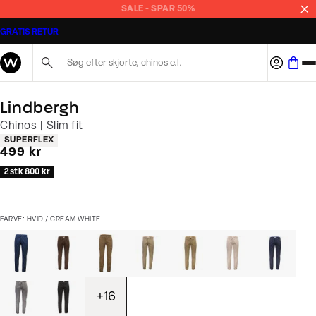
SALE - SPAR 50%
GRATIS RETUR
Søg her...
Lindbergh
Chinos | Slim fit
Produkt egenskaber
SUPERFLEX
I alt (inkl. rabat)
499 kr
2 stk 800 kr
FARVE: HVID / CREAM WHITE
+
16