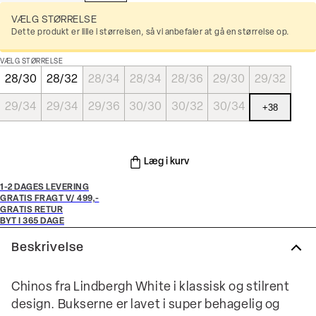
VÆLG STØRRELSE
Dette produkt er lille i størrelsen, så vi anbefaler at gå en størrelse op.
VÆLG STØRRELSE
28/30
28/32
28/34
28/34
28/36
29/30
29/32
29/34
29/34
29/36
30/30
30/32
30/34
+
38
Læg i kurv
1-2 DAGES LEVERING
GRATIS FRAGT V/ 499,-
GRATIS RETUR
BYT I 365 DAGE
Beskrivelse
Chinos fra Lindbergh White i klassisk og stilrent
design. Bukserne er lavet i super behagelig og