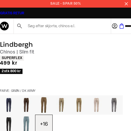
SALE - SPAR 50%
GRATIS RETUR
Søg her...
Lindbergh
Chinos | Slim fit
Produkt egenskaber
SUPERFLEX
I alt (inkl. rabat)
499 kr
2 stk 800 kr
FARVE: GRØN / DK ARMY
+
16