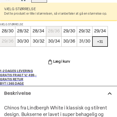
VÆLG STØRRELSE
Dette produkt er lille i størrelsen, så vi anbefaler at gå en størrelse op.
VÆLG STØRRELSE
28/30
28/32
28/34
28/36
29/30
29/32
29/34
29/36
30/30
30/32
30/34
30/36
31/30
+
31
Læg i kurv
1-2 DAGES LEVERING
GRATIS FRAGT V/ 499,-
GRATIS RETUR
BYT I 365 DAGE
Beskrivelse
Chinos fra Lindbergh White i klassisk og stilrent
design. Bukserne er lavet i super behagelig og