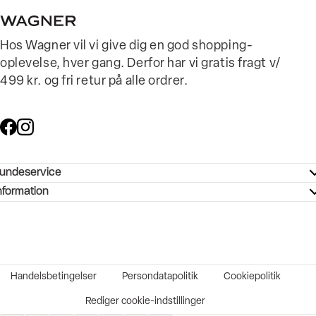
Hos Wagner vil vi give dig en god shopping-
oplevelse, hver gang. Derfor har vi gratis fragt v/
499 kr. og fri retur på alle ordrer.
undeservice
ndeservice - Hjælpecenter
nformation
ories - Inspiration
ntakt os
ørrelsesguide
tikker
b og karriere
turnering
okumentation
Handelsbetingelser
Persondatapolitik
Cookiepolitik
rtrudt køb
vekort
Rediger cookie-indstillinger