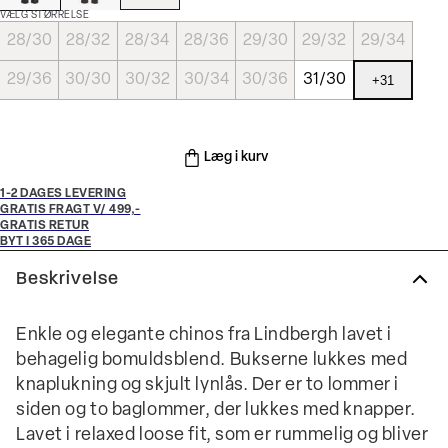
VÆLG STØRRELSE
28/30
28/32
28/34
28/36
29/30
29/32
29/34
29/36
30/30
30/32
30/34
30/36
31/30
+
31
Læg i kurv
1-2 DAGES LEVERING
GRATIS FRAGT V/ 499,-
GRATIS RETUR
BYT I 365 DAGE
Beskrivelse
Enkle og elegante chinos fra Lindbergh lavet i
behagelig bomuldsblend. Bukserne lukkes med
knaplukning og skjult lynlås. Der er to lommer i
siden og to baglommer, der lukkes med knapper.
Lavet i relaxed loose fit, som er rummelig og bliver