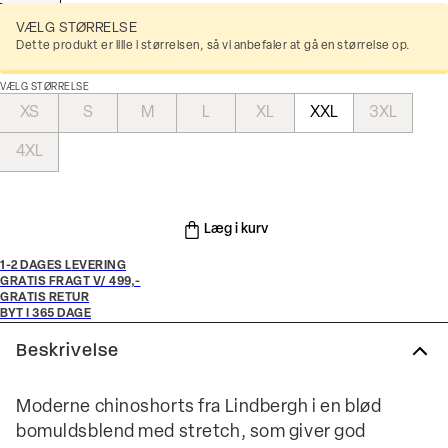
VÆLG STØRRELSE
Dette produkt er lille i størrelsen, så vi anbefaler at gå en størrelse op.
VÆLG STØRRELSE
XS
S
M
L
XL
XXL
3XL
4XL
Læg i kurv
1-2 DAGES LEVERING
GRATIS FRAGT V/ 499,-
GRATIS RETUR
BYT I 365 DAGE
Beskrivelse
Moderne chinoshorts fra Lindbergh i en blød
bomuldsblend med stretch, som giver god