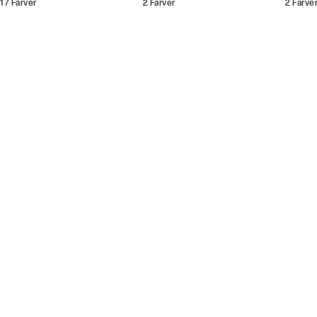
17
Farver
2
Farver
2
Farve
Bliv medlem