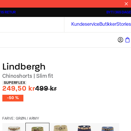
IS RETUR
BYT I 365 DAGE
Tidløse poloshirts
Overshirts
Bison
Kundeservice
Butikker
Stories
Lindbergh
Chinoshorts | Slim fit
Produkt egenskaber
SUPERFLEX
I alt (uden rabat)
249,50 kr
499 kr
-50 %
FARVE: GRØN / ARMY