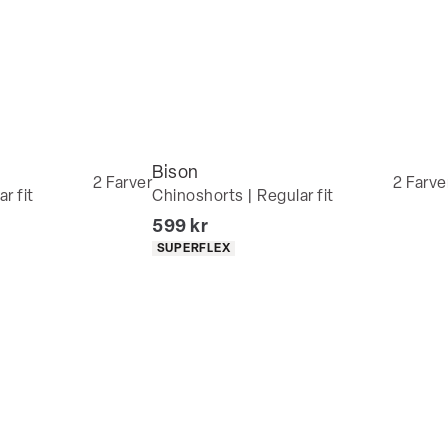
Bison
2
Farver
2
Farve
r fit
Chinoshorts | Regular fit
I alt (inkl. rabat)
599 kr
Produkt egenskaber
SUPERFLEX