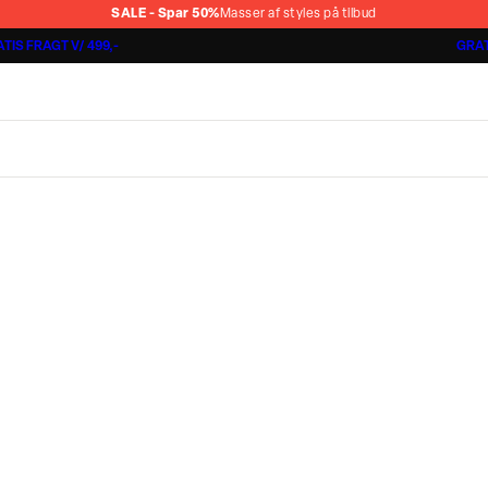
SALE - Spar 50%
Masser af styles på tilbud
TIS FRAGT V/ 499,-
GRAT
Jakkesæt fra 1499,-
Cashmere Touch Pants
Lindbergh
r