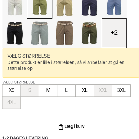
+
2
VÆLG STØRRELSE
Dette produkt er lille i størrelsen, så vi anbefaler at gå en
størrelse op.
VÆLG STØRRELSE
XS
S
M
L
XL
XXL
3XL
4XL
Læg i kurv
1-2 DAGES LEVERING