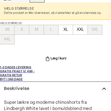
VÆLG STØRRELSE
Dette produkt er lille i størrelsen, så vi anbefaler at gå en størrelse op.
VÆLG STØRRELSE
XS
S
M
L
XL
XXL
3XL
4XL
Læg i kurv
1-2 DAGES LEVERING
GRATIS FRAGT V/ 499,-
GRATIS RETUR
BYT I 365 DAGE
Beskrivelse
Super lækre og moderne chinoshorts fra
Lindbergh White lavet i bomuldsblend med