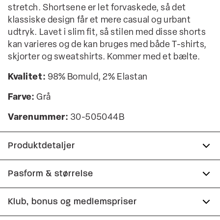
stretch. Shortsene er let forvaskede, så det
klassiske design får et mere casual og urbant
udtryk. Lavet i slim fit, så stilen med disse shorts
kan varieres og de kan bruges med både T-shirts,
skjorter og sweatshirts. Kommer med et bælte.
Kvalitet:
98% Bomuld, 2% Elastan
Farve:
Grå
Varenummer:
30-505044B
Produktdetaljer
Der er to paspolerede baglommer med
Pasform & størrelse
knapper.
Fit:
Slim fit
Klub, bonus og medlemspriser
Shortsene har gylp med lynlås.
Lavet med Superflex, der giver ekstra