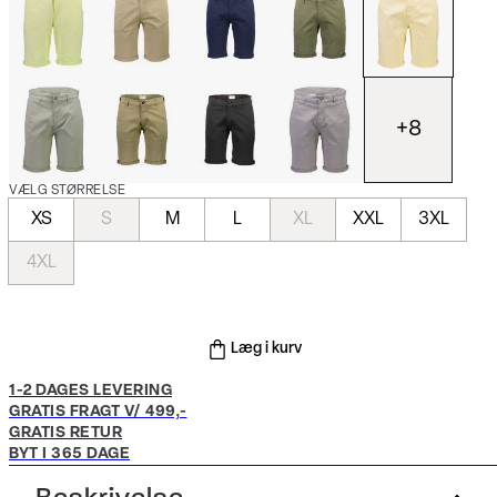
+
8
VÆLG STØRRELSE
XS
S
M
L
XL
XXL
3XL
4XL
Læg i kurv
1-2 DAGES LEVERING
GRATIS FRAGT V/ 499,-
GRATIS RETUR
BYT I 365 DAGE