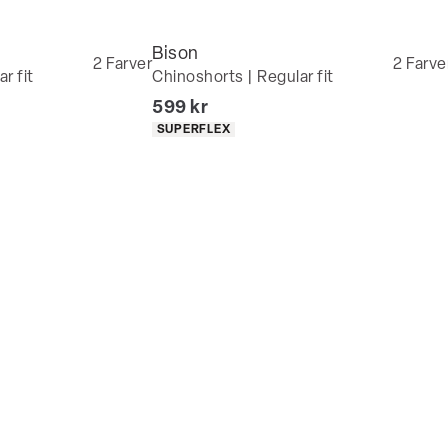
Bison
2
Farver
2
Farve
r fit
Chinoshorts | Regular fit
I alt (inkl. rabat)
599 kr
Produkt egenskaber
SUPERFLEX