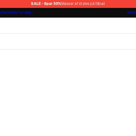
SALE - Spar 50%
Masser af styles på tilbud
TIS FRAGT V/ 499,-
GRAT
Shorts 3 for 1.000 kr.
Cashmere Touch Pants
Lindbergh
r