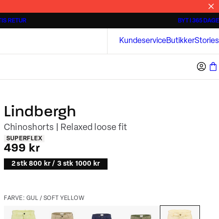
IS RETUR
BYT I 365 DAGE
3 for 500 kr.
Kortærmede skjorter
Bison
Kundeservice
Butikker
Stories
Lindbergh
Chinoshorts | Relaxed loose fit
Produkt egenskaber
SUPERFLEX
I alt (inkl. rabat)
499 kr
2 stk 800 kr / 3 stk 1000 kr
FARVE: GUL / SOFT YELLOW