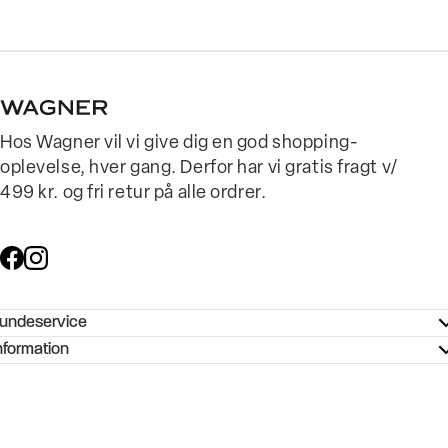
Hos Wagner vil vi give dig en god shopping-
oplevelse, hver gang. Derfor har vi gratis fragt v/
499 kr. og fri retur på alle ordrer.
undeservice
ndeservice - Hjælpecenter
nformation
ories - Inspiration
ntakt os
ørrelsesguide
tikker
b og karriere
turnering