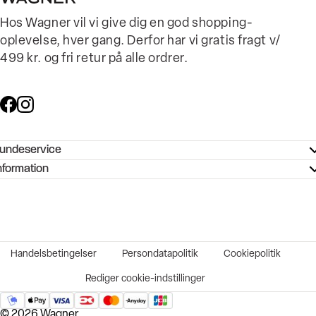
Hos Wagner vil vi give dig en god shopping-
oplevelse, hver gang. Derfor har vi gratis fragt v/
499 kr. og fri retur på alle ordrer.
undeservice
ndeservice - Hjælpecenter
nformation
ories - Inspiration
ntakt os
ørrelsesguide
tikker
b og karriere
turnering
okumentation
Handelsbetingelser
Persondatapolitik
Cookiepolitik
rtrudt køb
vekort
Rediger cookie-indstillinger
© 2026 Wagner