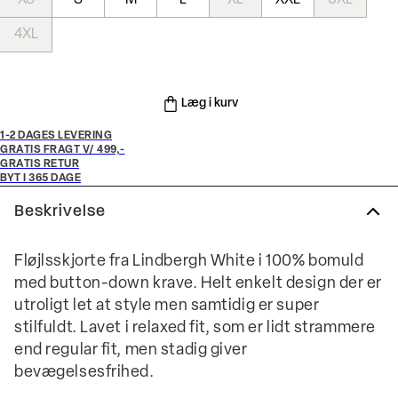
XS
S
M
L
XL
XXL
3XL
4XL
Læg i kurv
1-2 DAGES LEVERING
GRATIS FRAGT V/ 499,-
GRATIS RETUR
BYT I 365 DAGE
Beskrivelse
Fløjlsskjorte fra Lindbergh White i 100% bomuld
med button-down krave. Helt enkelt design der er
utroligt let at style men samtidig er super
stilfuldt. Lavet i relaxed fit, som er lidt strammere
end regular fit, men stadig giver
bevægelsesfrihed.