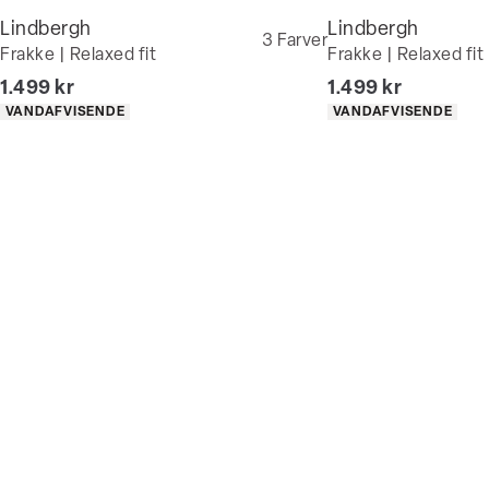
Lindbergh
Lindbergh
3
Farver
Frakke | Relaxed fit
Frakke | Relaxed fit
I alt (inkl. rabat)
I alt (inkl. rabat)
1.499 kr
1.499 kr
Produkt egenskaber
Produkt egenskaber
VANDAFVISENDE
VANDAFVISENDE