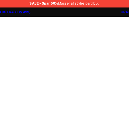
SALE - Spar 50%
Masser af styles på tilbud
TIS FRAGT V/ 499,-
GRAT
Shorts 3 for 1.000 kr.
Cashmere Touch Pants
Lindbergh
r