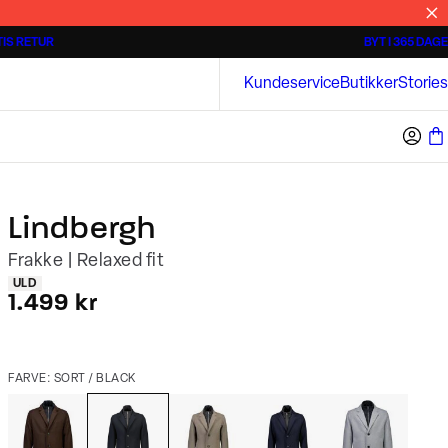
IS RETUR
BYT I 365 DAGE
3 for 500 kr.
Kortærmede skjorter
Bison
Kundeservice
Butikker
Stories
Lindbergh
Frakke | Relaxed fit
Produkt egenskaber
ULD
I alt (inkl. rabat)
1.499 kr
FARVE: SORT / BLACK