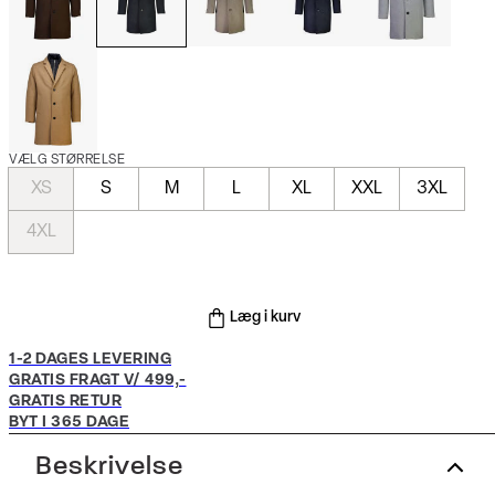
VÆLG STØRRELSE
XS
S
M
L
XL
XXL
3XL
4XL
Læg i kurv
1-2 DAGES LEVERING
GRATIS FRAGT V/ 499,-
GRATIS RETUR
BYT I 365 DAGE
Beskrivelse