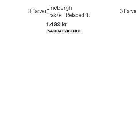
Lindbergh
3
Farver
3
Farve
Frakke | Relaxed fit
I alt (inkl. rabat)
1.499 kr
Produkt egenskaber
VANDAFVISENDE