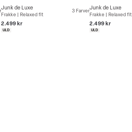
Junk de Luxe
Junk de Luxe
Bliv medlem
r
3
Farver
Frakke | Relaxed fit
Frakke | Relaxed fit
I alt (inkl. rabat)
I alt (inkl. rabat)
2.499 kr
2.499 kr
Produkt egenskaber
Produkt egenskaber
ULD
ULD