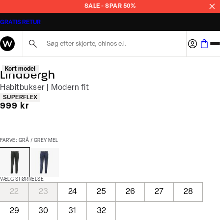
SALE - SPAR 50%
GRATIS RETUR
Søg her...
Kort model
Lindbergh
Habitbukser | Modern fit
Produkt egenskaber
SUPERFLEX
I alt (inkl. rabat)
999 kr
FARVE: GRÅ / GREY MEL
VÆLG STØRRELSE
22
23
24
25
26
27
28
29
30
31
32