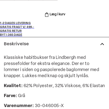
Læg i kurv
1-2 DAGES LEVERING
GRATIS FRAGT V/ 499,-
GRATIS RETUR
BYT I 365 DAGE
Beskrivelse
Klassiske habitbukser fra Lindbergh med
pressefolder for ekstra elegance. Der er to
lommer i siden og paspolerede baglommer med
knapper. Lukkes med knap og skjult lynlås.
Kvalitet:
62% Polyester, 32% Viskose, 6% Elastan
Farve:
Grå
Varenummer:
30-046005-X