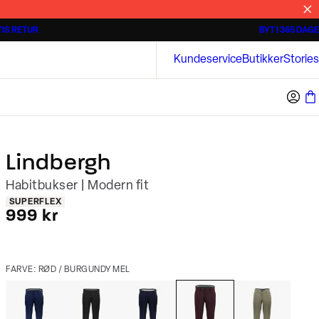
IS RETUR
BYT I 365 DAGE
3 for 500 kr.
Kortærmede skjorter
Bison
Kundeservice
Butikker
Stories
Lindbergh
Habitbukser | Modern fit
Produkt egenskaber
SUPERFLEX
I alt (inkl. rabat)
999 kr
FARVE: RØD / BURGUNDY MEL