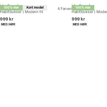
Lindbergh
Lindbergh
100% Hør
Kort model
100% Hør
4
Farver
Habitbukser | Modern fit
Habitbukser | Moder
I alt (inkl. rabat)
I alt (inkl. rabat)
999 kr
999 kr
Produkt egenskaber
Produkt egenskaber
MED HØR
MED HØR