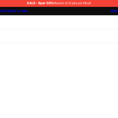
SALE - Spar 50%
Masser af styles på tilbud
TIS FRAGT V/ 499,-
GRAT
Shorts 3 for 1.000 kr.
Cashmere Touch Pants
Lindbergh
r