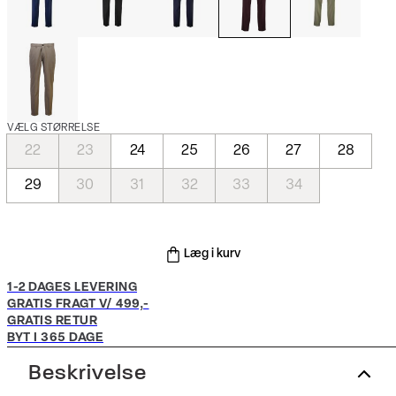
VÆLG STØRRELSE
22
23
24
25
26
27
28
29
30
31
32
33
34
Læg i kurv
1-2 DAGES LEVERING
GRATIS FRAGT V/ 499,-
GRATIS RETUR
BYT I 365 DAGE
Beskrivelse