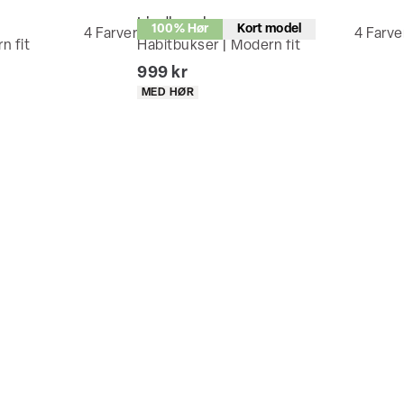
Lindbergh
100% Hør
Kort model
4
Farver
4
Farve
n fit
Habitbukser | Modern fit
I alt (inkl. rabat)
999 kr
Produkt egenskaber
MED HØR