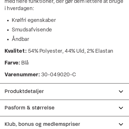
med flere funktioner, der gør dem lettere at bruge
i hverdagen:
Krølfri egenskaber
Smudsafvisende
Åndbar
Kvalitet:
54% Polyester, 44% Uld, 2% Elastan
Farve:
Blå
Varenummer:
30-049020-C
Produktdetaljer
Krølfri overflade.
Pasform & størrelse
Pletfri.
Fit:
Modern fit
Klub, bonus og medlemspriser
Technical habitbukser med masser af