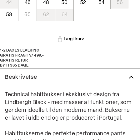
44
46
48
50
52
54
56
58
60
62
64
Læg i kurv
1-2 DAGES LEVERING
GRATIS FRAGT V/ 499,-
GRATIS RETUR
BYT I 365 DAGE
Beskrivelse
Technical habitbukser i eksklusivt design fra
Lindbergh Black - med masser af funktioner, som
gør dem ideelle til den moderne mand. Bukserne
er lavet i uldblend og er produceret i Portugal.
Habitbukserne de perfekte performance pants