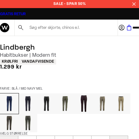
SALE - SPAR 50%
GRATIS RETUR
Søg her...
Lindbergh
Habitbukser | Modern fit
Produkt egenskaber
KRØLFRI
VANDAFVISENDE
I alt (inkl. rabat)
1.299 kr
FARVE: BLÅ / MID NAVY MEL
VÆLG STØRRELSE