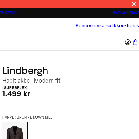
IS RETUR
BYT I 365 DAGE
Tidløse poloshirts
Overshirts
Bison
Kundeservice
Butikker
Stories
Lindbergh
Habitjakke | Modern fit
Produkt egenskaber
SUPERFLEX
I alt (inkl. rabat)
1.499 kr
FARVE: BRUN / BROWN MEL