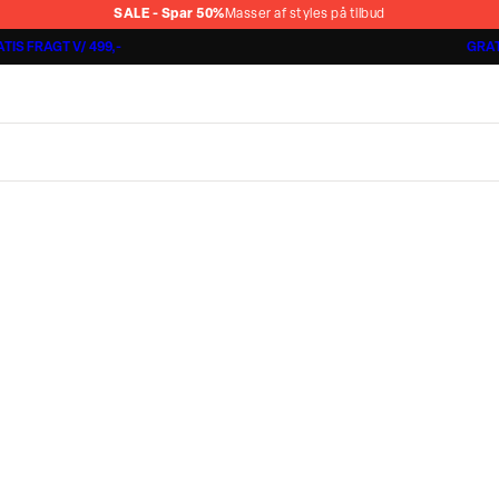
SALE - Spar 50%
Masser af styles på tilbud
TIS FRAGT V/ 499,-
GRAT
Jakkesæt fra 1499,-
Cashmere Touch Pants
Lindbergh
r