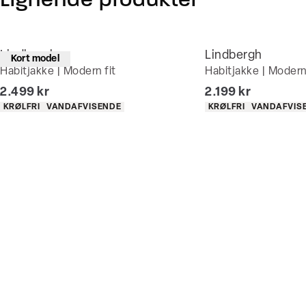
Lignende produkter
Lindbergh
Lindbergh
Kort model
Habitjakke | Modern fit
Habitjakke | Modern 
I alt (inkl. rabat)
I alt (inkl. rabat)
2.499 kr
2.199 kr
Produkt egenskaber
Produkt egenskaber
KRØLFRI
VANDAFVISENDE
KRØLFRI
VANDAFVIS