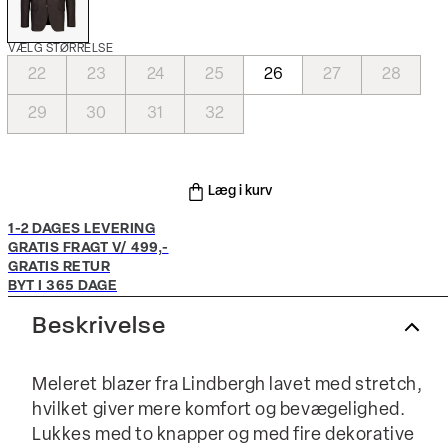
VÆLG STØRRELSE
22
23
24
25
26
27
28
29
30
31
32
Læg i kurv
1-2 DAGES LEVERING
GRATIS FRAGT V/ 499,-
GRATIS RETUR
BYT I 365 DAGE
Beskrivelse
Meleret blazer fra Lindbergh lavet med stretch,
hvilket giver mere komfort og bevægelighed.
Lukkes med to knapper og med fire dekorative