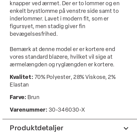
knapper ved ærmet. Der er to lommer og en
enkelt brystlomme på venstre side samt to
inderlommer. Lavet i modern fit, som er
figursyet, men stadig giver fin
bevægelsesfrihed.
Bemærk at denne model er er kortere end
vores standard blazere, hvilket vil sige at
ærmelængden og ryglængden er kortere.
Kvalitet:
70% Polyester, 28% Viskose, 2%
Elastan
Farve:
Brun
Varenummer:
30-346030-X
Produktdetaljer