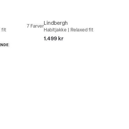
Lindbergh
7
Farver
fit
Habitjakke | Relaxed fit
I alt (inkl. rabat)
1.499 kr
ENDE