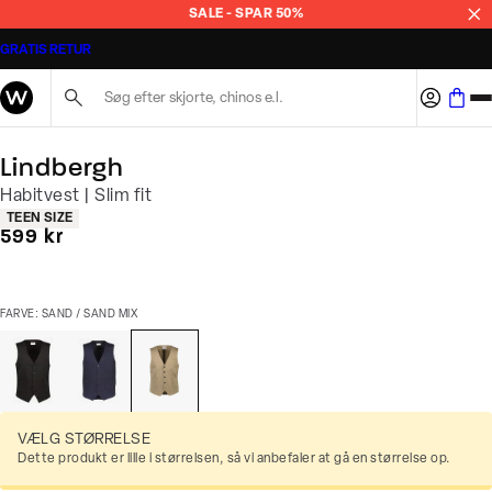
SALE - SPAR 50%
GRATIS RETUR
Søg her...
Lindbergh
Habitvest | Slim fit
Produkt egenskaber
TEEN SIZE
I alt (inkl. rabat)
599 kr
FARVE: SAND / SAND MIX
VÆLG STØRRELSE
Dette produkt er lille i størrelsen, så vi anbefaler at gå en størrelse op.