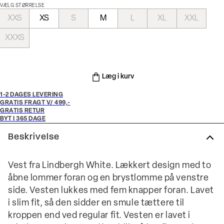
VÆLG STØRRELSE
XXS
XS
S
M
L
XL
XXL
XXXS
Læg i kurv
1-2 DAGES LEVERING
GRATIS FRAGT V/ 499,-
GRATIS RETUR
BYT I 365 DAGE
Beskrivelse
Vest fra Lindbergh White. Lækkert design med to
åbne lommer foran og en brystlomme på venstre
side. Vesten lukkes med fem knapper foran. Lavet
i slim fit, så den sidder en smule tættere til
kroppen end ved regular fit. Vesten er lavet i