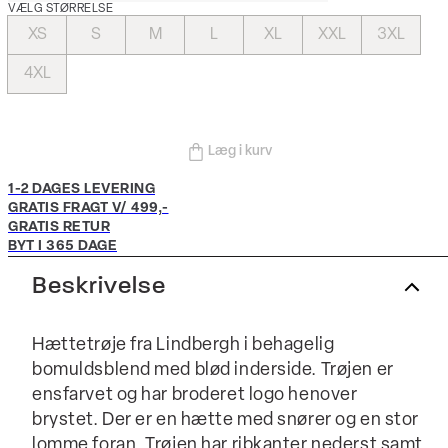
VÆLG STØRRELSE
XS
S
M
L
XL
XXL
3XL
4XL
Læg i kurv
1-2 DAGES LEVERING
GRATIS FRAGT V/ 499,-
GRATIS RETUR
BYT I 365 DAGE
Beskrivelse
Hættetrøje fra Lindbergh i behagelig
bomuldsblend med blød inderside. Trøjen er
ensfarvet og har broderet logo henover
brystet. Der er en hætte med snører og en stor
lomme foran. Trøjen har ribkanter nederst samt