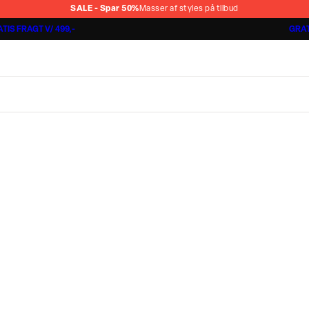
SALE - Spar 50%
Masser af styles på tilbud
TIS FRAGT V/ 499,-
GRAT
Shorts 3 for 1.000 kr.
Cashmere Touch Pants
Lindbergh
r