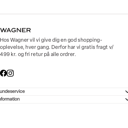
Hos Wagner vil vi give dig en god shopping-
oplevelse, hver gang. Derfor har vi gratis fragt v/
499 kr. og fri retur på alle ordrer.
undeservice
ndeservice - Hjælpecenter
nformation
ories - Inspiration
ntakt os
ørrelsesguide
tikker
b og karriere
turnering