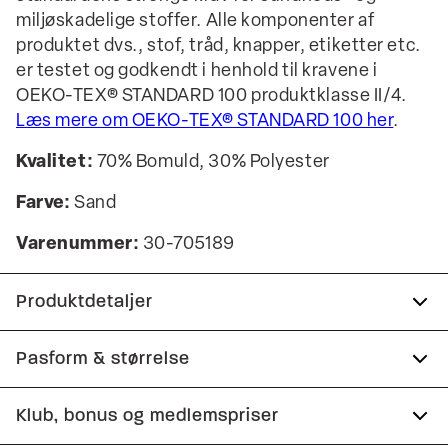
miljøskadelige stoffer. Alle komponenter af
produktet dvs., stof, tråd, knapper, etiketter etc.
er testet og godkendt i henhold til kravene i
OEKO-TEX® STANDARD 100 produktklasse II/4.
Læs mere om OEKO-TEX® STANDARD 100 her
.
Kvalitet:
70% Bomuld, 30% Polyester
Farve:
Sand
Varenummer:
30-705189
Produktdetaljer
Raglanærmer.
Pasform & størrelse
Trøjen har ribstrik nederst på ærmerne samt på
Fit:
Relaxed fit
Klub, bonus og medlemspriser
trøjens nederste kant.