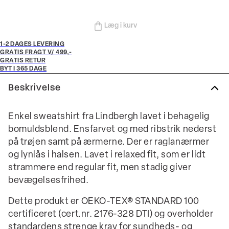
Læg i kurv
1-2 DAGES LEVERING
GRATIS FRAGT V/ 499,-
GRATIS RETUR
BYT I 365 DAGE
Beskrivelse
Enkel sweatshirt fra Lindbergh lavet i behagelig
bomuldsblend. Ensfarvet og med ribstrik nederst
på trøjen samt på ærmerne. Der er raglanærmer
og lynlås i halsen. Lavet i relaxed fit, som er lidt
strammere end regular fit, men stadig giver
bevægelsesfrihed.
Dette produkt er OEKO-TEX® STANDARD 100
certificeret (cert.nr. 2176-328 DTI) og overholder
standardens strenge krav for sundheds- og