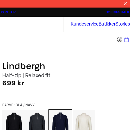
IS RETUR
BYT I 365 DAGE
3 for 500 kr.
Kortærmede skjorter
Bison
Kundeservice
Butikker
Stories
Lindbergh
Half-zip | Relaxed fit
I alt (inkl. rabat)
699 kr
FARVE: BLÅ / NAVY