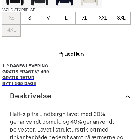
VÆLG STØRRELSE
XS
S
M
L
XL
XXL
3XL
4XL
Læg i kurv
1-2 DAGES LEVERING
GRATIS FRAGT V/ 499,-
GRATIS RETUR
BYT I 365 DAGE
Beskrivelse
Half-zip fra Lindbergh lavet med 60%
genanvendt bomuld og 40% genanvendt
polyester. Lavet i strukturstrik og med
ribkanter både nederst samt på ærmerne og i