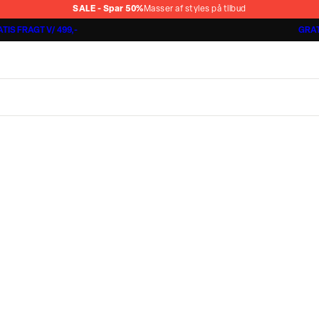
SALE - Spar 50%
Masser af styles på tilbud
TIS FRAGT V/ 499,-
GRAT
Shorts 3 for 1.000 kr.
Cashmere Touch Pants
Lindbergh
r