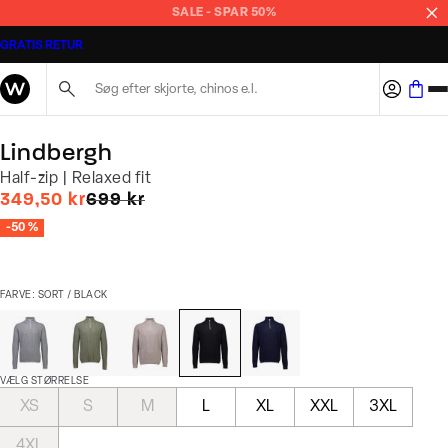
SALE - SPAR 50%
GRATIS RETUR
Søg her...
Lindbergh
Half-zip | Relaxed fit
I alt (uden rabat)
349,50 kr
699 kr
-50 %
FARVE: SORT / BLACK
VÆLG STØRRELSE
XS
S
M
L
XL
XXL
3XL
4XL