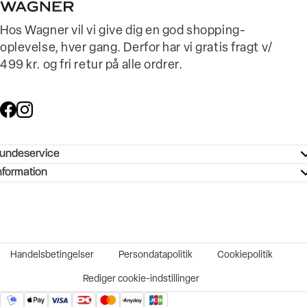
Hos Wagner vil vi give dig en god shopping-
oplevelse, hver gang. Derfor har vi gratis fragt v/
499 kr. og fri retur på alle ordrer.
undeservice
ndeservice - Hjælpecenter
nformation
ories - Inspiration
ntakt os
ørrelsesguide
tikker
b og karriere
turnering
okumentation
Handelsbetingelser
Persondatapolitik
Cookiepolitik
rtrudt køb
vekort
Rediger cookie-indstillinger