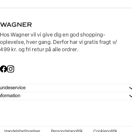
Hos Wagner vil vi give dig en god shopping-
oplevelse, hver gang. Derfor har vi gratis fragt v/
499 kr. og fri retur på alle ordrer.
undeservice
ndeservice - Hjælpecenter
nformation
ories - Inspiration
ntakt os
ørrelsesguide
tikker
b og karriere
turnering
okumentation
Handelsbetingelser
Persondatapolitik
Cookiepolitik