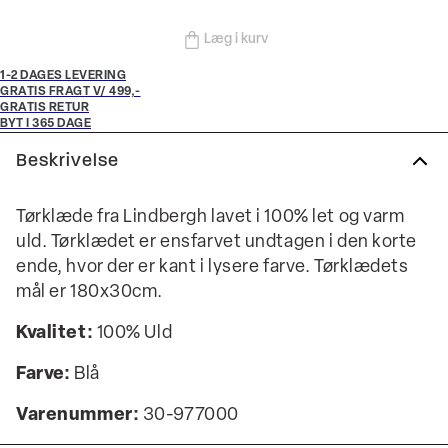
Læg i kurv
1-2 DAGES LEVERING
GRATIS FRAGT V/ 499,-
GRATIS RETUR
BYT I 365 DAGE
Beskrivelse
Tørklæde fra Lindbergh lavet i 100% let og varm
uld. Tørklædet er ensfarvet undtagen i den korte
ende, hvor der er kant i lysere farve. Tørklædets
mål er 180x30cm.
Kvalitet:
100% Uld
Farve:
Blå
Varenummer:
30-977000