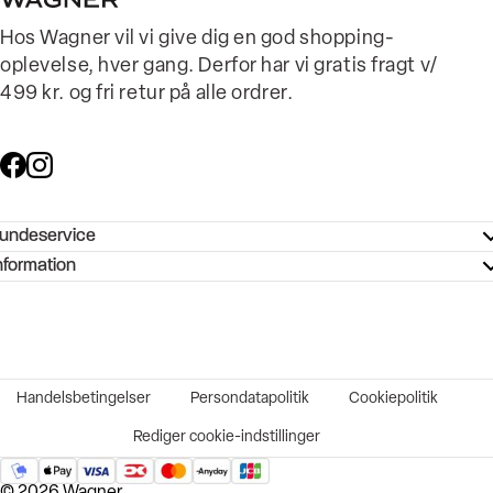
Hos Wagner vil vi give dig en god shopping-
oplevelse, hver gang. Derfor har vi gratis fragt v/
499 kr. og fri retur på alle ordrer.
undeservice
ndeservice - Hjælpecenter
nformation
ories - Inspiration
ntakt os
ørrelsesguide
tikker
b og karriere
turnering
okumentation
Handelsbetingelser
Persondatapolitik
Cookiepolitik
rtrudt køb
vekort
Rediger cookie-indstillinger