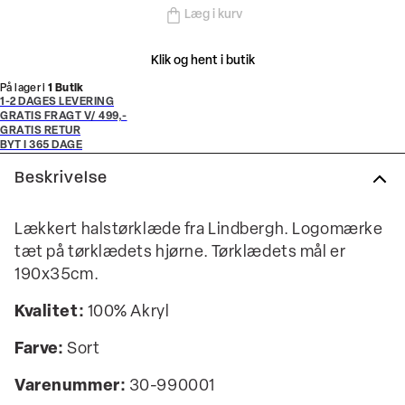
Læg i kurv
Klik og hent i butik
På lager i
1 Butik
1-2 DAGES LEVERING
GRATIS FRAGT V/ 499,-
GRATIS RETUR
BYT I 365 DAGE
Beskrivelse
Lækkert halstørklæde fra Lindbergh. Logomærke
tæt på tørklædets hjørne. Tørklædets mål er
190x35cm.
Kvalitet:
100% Akryl
Farve:
Sort
Varenummer:
30-990001