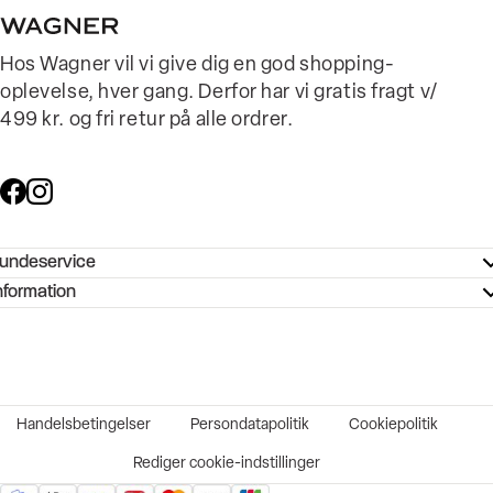
Hos Wagner vil vi give dig en god shopping-
oplevelse, hver gang. Derfor har vi gratis fragt v/
499 kr. og fri retur på alle ordrer.
undeservice
ndeservice - Hjælpecenter
nformation
ories - Inspiration
ntakt os
ørrelsesguide
tikker
b og karriere
turnering
okumentation
Handelsbetingelser
Persondatapolitik
Cookiepolitik
rtrudt køb
vekort
Rediger cookie-indstillinger