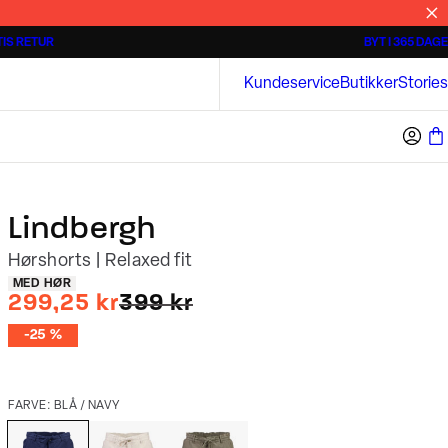
IS RETUR
BYT I 365 DAGE
3 for 500 kr.
Kortærmede skjorter
Bison
Kundeservice
Butikker
Stories
Lindbergh
Hørshorts | Relaxed fit
Produkt egenskaber
MED HØR
I alt (uden rabat)
299,25 kr
399 kr
-25 %
FARVE: BLÅ / NAVY