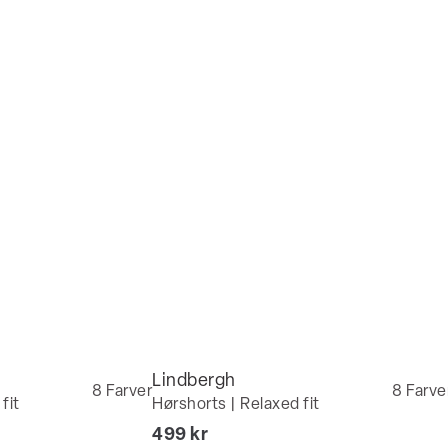
Lindbergh
8
Farver
8
Farve
fit
Hørshorts | Relaxed fit
I alt (inkl. rabat)
499 kr