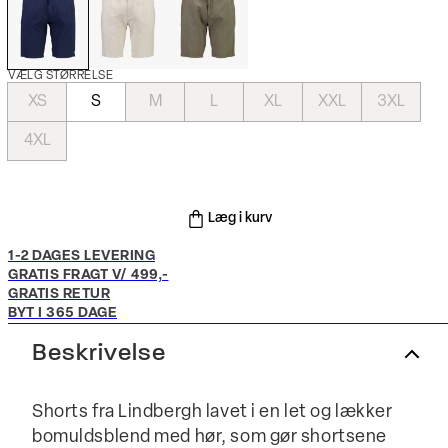
VÆLG STØRRELSE
XS
S
M
L
XL
XXL
3XL
4XL
Læg i kurv
1-2 DAGES LEVERING
GRATIS FRAGT V/ 499,-
GRATIS RETUR
BYT I 365 DAGE
Beskrivelse
Shorts fra Lindbergh lavet i en let og lækker
bomuldsblend med hør, som gør shortsene