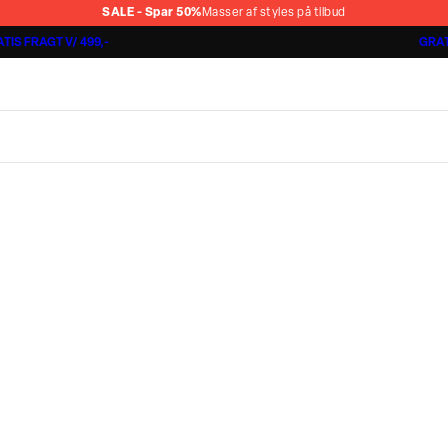
SALE - Spar 50%
Masser af styles på tilbud
TIS FRAGT V/ 499,-
GRAT
Shorts 3 for 1.000 kr.
Cashmere Touch Pants
Lindbergh
r