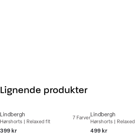
Lignende produkter
Lindbergh
Lindbergh
7
Farver
Hørshorts | Relaxed fit
Hørshorts | Relaxed 
I alt (inkl. rabat)
I alt (inkl. rabat)
399 kr
499 kr