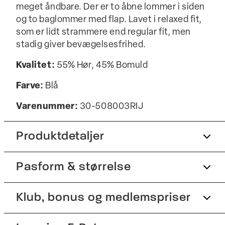
meget åndbare. Der er to åbne lommer i siden
og to baglommer med flap. Lavet i relaxed fit,
som er lidt strammere end regular fit, men
stadig giver bevægelsesfrihed.
Kvalitet:
55% Hør, 45% Bomuld
Farve:
Blå
Varenummer:
30-508003RIJ
Produktdetaljer
Pasform & størrelse
Snøre i livet.
Fremstillet i bomuldsblend med hør.
Fit:
Klub, bonus og medlemspriser
Relaxed fit
Logomærke bagpå.
Der er to sidelommer.
Almindelig pasform ved hofterne og lidt løsere