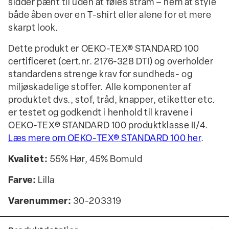
sidder pænt til uden at føles stram – nem at style
både åben over en T-shirt eller alene for et mere
skarpt look.
Dette produkt er OEKO-TEX® STANDARD 100
certificeret (cert.nr. 2176-328 DTI) og overholder
standardens strenge krav for sundheds- og
miljøskadelige stoffer. Alle komponenter af
produktet dvs., stof, tråd, knapper, etiketter etc.
er testet og godkendt i henhold til kravene i
OEKO-TEX® STANDARD 100 produktklasse II/4.
Læs mere om OEKO-TEX® STANDARD 100 her
.
Kvalitet:
55% Hør, 45% Bomuld
Farve:
Lilla
Varenummer:
30-203319