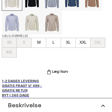
VÆLG STØRRELSE
XS
S
M
L
XL
XXL
3XL
4XL
Læg i kurv
1-2 DAGES LEVERING
GRATIS FRAGT V/ 499,-
GRATIS RETUR
BYT I 365 DAGE
Beskrivelse