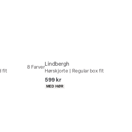
Lindbergh
8
Farver
 fit
Hørskjorte | Regular box fit
I alt (inkl. rabat)
599 kr
Produkt egenskaber
MED HØR