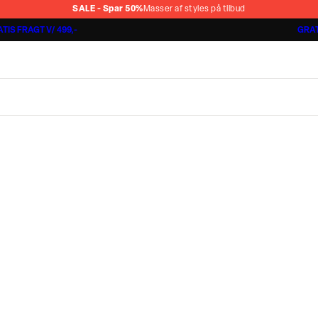
SALE - Spar 50%
Masser af styles på tilbud
TIS FRAGT V/ 499,-
GRAT
Jakkesæt fra 1499,-
Cashmere Touch Pants
Lindbergh
r