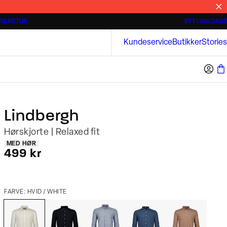
IS RETUR
BYT I 365 DAGE
Tidløse poloshirts
Overshirts
Bison
Kundeservice
Butikker
Stories
Lindbergh
Hørskjorte | Relaxed fit
Produkt egenskaber
MED HØR
I alt (inkl. rabat)
499 kr
FARVE: HVID / WHITE