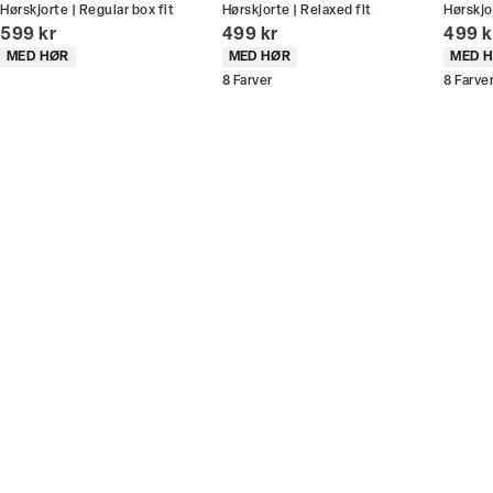
Hørskjorte | Regular box fit
Hørskjorte | Relaxed fit
Hørskjo
Du kan indløse din bonus 365 dage om året i alle
I alt (inkl. rabat)
I alt (inkl. rabat)
I alt 
599 kr
499 kr
499 k
butikker og online.
Produkt egenskaber
Produkt egenskaber
Produ
MED HØR
MED HØR
MED 
8
Farver
8
Farve
Bliv medlem