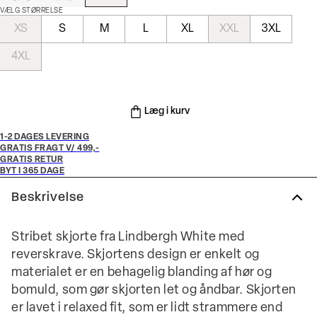
VÆLG STØRRELSE
XS
S
M
L
XL
XXL
3XL
4XL
Læg i kurv
1-2 DAGES LEVERING
GRATIS FRAGT V/ 499,-
GRATIS RETUR
BYT I 365 DAGE
Beskrivelse
Stribet skjorte fra Lindbergh White med
reverskrave. Skjortens design er enkelt og
materialet er en behagelig blanding af hør og
bomuld, som gør skjorten let og åndbar. Skjorten
er lavet i relaxed fit, som er lidt strammere end