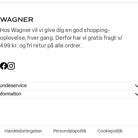
Hos Wagner vil vi give dig en god shopping-
oplevelse, hver gang. Derfor har vi gratis fragt v/
499 kr. og fri retur på alle ordrer.
undeservice
ndeservice - Hjælpecenter
nformation
ories - Inspiration
ntakt os
ørrelsesguide
tikker
b og karriere
turnering
okumentation
Handelsbetingelser
Persondatapolitik
Cookiepolitik
rtrudt køb