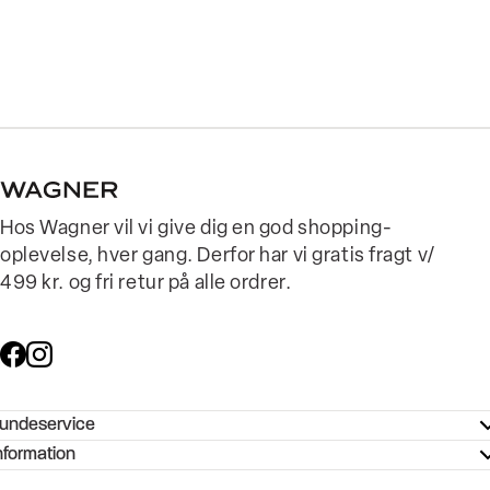
Hos Wagner vil vi give dig en god shopping-
oplevelse, hver gang. Derfor har vi gratis fragt v/
499 kr. og fri retur på alle ordrer.
undeservice
ndeservice - Hjælpecenter
nformation
ories - Inspiration
ntakt os