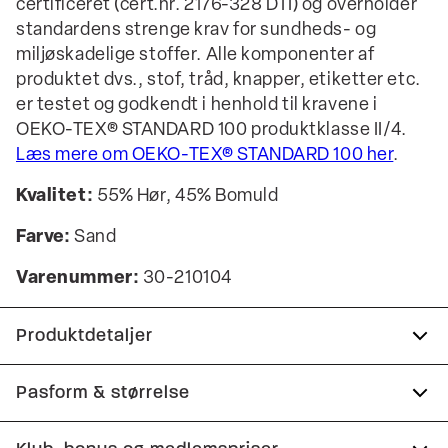
certificeret (cert.nr. 2176-328 DTI) og overholder
standardens strenge krav for sundheds- og
miljøskadelige stoffer. Alle komponenter af
produktet dvs., stof, tråd, knapper, etiketter etc.
er testet og godkendt i henhold til kravene i
OEKO-TEX® STANDARD 100 produktklasse II/4.
Læs mere om OEKO-TEX® STANDARD 100 her
.
Kvalitet:
55% Hør, 45% Bomuld
Farve:
Sand
Varenummer:
30-210104
Produktdetaljer
Lomme på venstre bryst.
Pasform & størrelse
Skjorten har button-down krave.