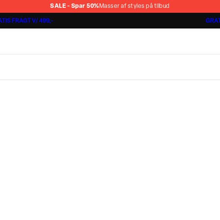
SALE - Spar 50%
Masser af styles på tilbud
TIS FRAGT V/ 499,-
GRAT
Shorts 3 for 1.000 kr.
Cashmere Touch Pants
Lindbergh
r