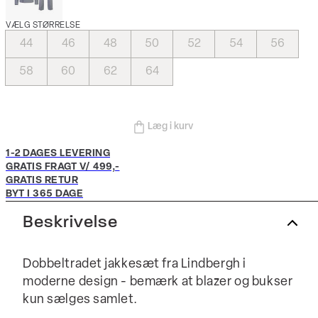
VÆLG STØRRELSE
44
46
48
50
52
54
56
58
60
62
64
Læg i kurv
1-2 DAGES LEVERING
GRATIS FRAGT V/ 499,-
GRATIS RETUR
BYT I 365 DAGE
Beskrivelse
Dobbeltradet jakkesæt fra Lindbergh i
moderne design - bemærk at blazer og bukser
kun sælges samlet.