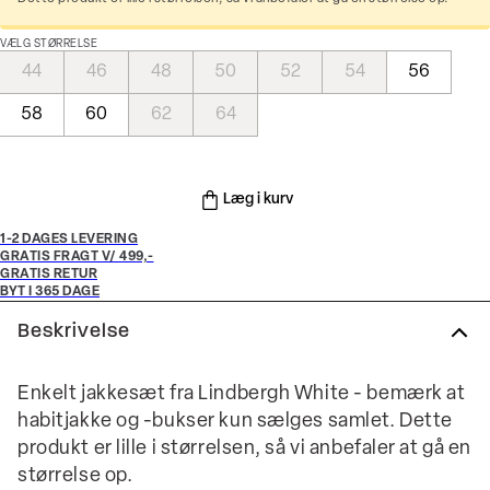
VÆLG STØRRELSE
44
46
48
50
52
54
56
58
60
62
64
Læg i kurv
1-2 DAGES LEVERING
GRATIS FRAGT V/ 499,-
GRATIS RETUR
BYT I 365 DAGE
Beskrivelse
Enkelt jakkesæt fra Lindbergh White - bemærk at
habitjakke og -bukser kun sælges samlet. Dette
produkt er lille i størrelsen, så vi anbefaler at gå en
størrelse op.