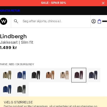
SALE - SPAR 50%
GRATIS RETUR
Søg her...
Lindbergh
Jakkesæt | Slim fit
I alt (inkl. rabat)
1.499 kr
FARVE: RØD / DK BURGUNDY
VÆLG STØRRELSE
Dette produkt er lille i størrelsen, så vi anbefaler at gå en størrelse op.