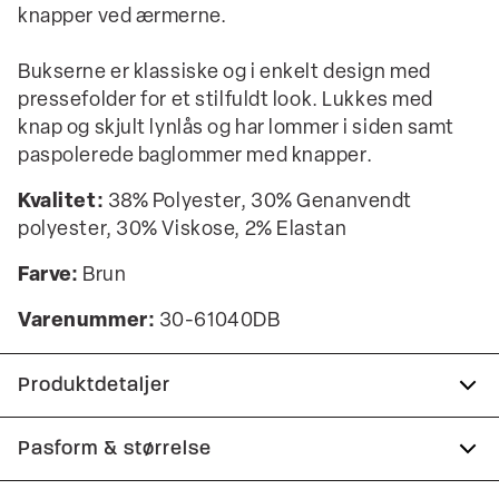
knapper ved ærmerne.
Bukserne er klassiske og i enkelt design med
pressefolder for et stilfuldt look. Lukkes med
knap og skjult lynlås og har lommer i siden samt
paspolerede baglommer med knapper.
Kvalitet:
38% Polyester, 30% Genanvendt
polyester, 30% Viskose, 2% Elastan
Farve:
Brun
Varenummer:
30-61040DB
Produktdetaljer
Jakken har dobbeltslids.
Pasform & størrelse
To lommer samt en brystlomme foran.