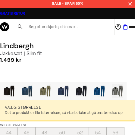
SALE - SPAR 50%
GRATIS RETUR
Søg her...
Lindbergh
Jakkesæt | Slim fit
I alt (inkl. rabat)
1.499 kr
VÆLG STØRRELSE
Dette produkt er lille i størrelsen, så vi anbefaler at gå en størrelse op.
VÆLG STØRRELSE
44
46
48
50
52
54
56