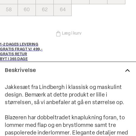
58
60
62
64
Læg i kurv
1-2 DAGES LEVERING
GRATIS FRAGT V/ 499,-
GRATIS RETUR
BYT I 365 DAGE
Beskrivelse
Jakkesæt fra Lindbergh i klassisk og maskulint
design. Bemærk at dette produkt er lille i
størrelsen, så vi anbefaler at gå en størrelse op.
Blazeren har dobbeltradet knaplukning foran, to
lommer med flap og en brystlomme samt tre
paspolerede inderlommer. Elegante detaljer med