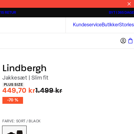
IS RETUR
BYT I 365 DAGE
3 for 500 kr.
Kortærmede skjorter
Bison
Kundeservice
Butikker
Stories
Lindbergh
Jakkesæt | Slim fit
Produkt egenskaber
PLUS SIZE
I alt (uden rabat)
449,70 kr
1.499 kr
-70 %
FARVE: SORT / BLACK