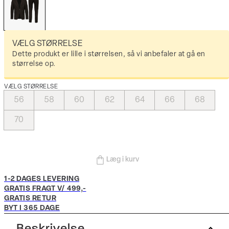
VÆLG STØRRELSE
Dette produkt er lille i størrelsen, så vi anbefaler at gå en
størrelse op.
VÆLG STØRRELSE
56
58
60
62
64
66
68
70
Læg i kurv
1-2 DAGES LEVERING
GRATIS FRAGT V/ 499,-
GRATIS RETUR
BYT I 365 DAGE
Beskrivelse