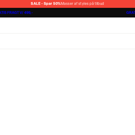
SALE - Spar 50%
Masser af styles på tilbud
TIS FRAGT V/ 499,-
GRAT
Shorts 3 for 1.000 kr.
Cashmere Touch Pants
Lindbergh
r