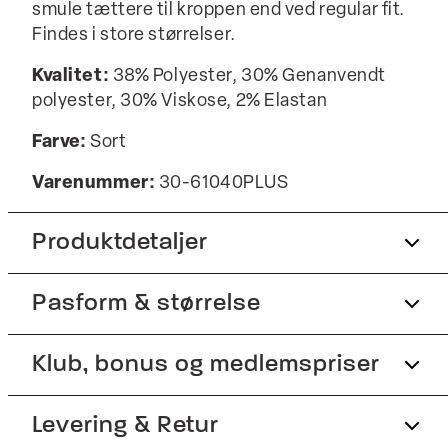
smule tættere til kroppen end ved regular fit.
Findes i store størrelser.
Kvalitet:
38% Polyester, 30% Genanvendt
polyester, 30% Viskose, 2% Elastan
Farve:
Sort
Varenummer:
30-61040PLUS
Produktdetaljer
Pasform & størrelse
Jakken har dobbeltslids.
Pressefolder.
Fit:
Klub, bonus og medlemspriser
Slim fit
Bukserne har gylp med lynlås.
Fremstillet med stretch for ekstra komfort.
Produktet er lille i størrelsen, så vi anbefaler at
Tilmeld dig Club Wagner helt gratis.
Levering & Retur
gå en størrelse op., Tætsiddende pasform, der
Helforet, hvilket giver en smidig jakke med