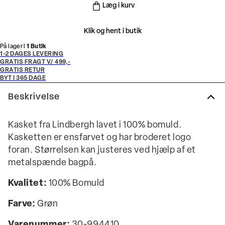
Læg i kurv
Klik og hent i butik
På lager i
1 Butik
1-2 DAGES LEVERING
GRATIS FRAGT V/ 499,-
GRATIS RETUR
BYT I 365 DAGE
Beskrivelse
Kasket fra Lindbergh lavet i 100% bomuld.
Kasketten er ensfarvet og har broderet logo
foran. Størrelsen kan justeres ved hjælp af et
metalspænde bagpå.
Kvalitet:
100% Bomuld
Farve:
Grøn
Varenummer:
30-994410