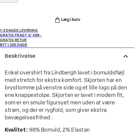
Læg i kurv
1-2 DAGES LEVERING
GRATIS FRAGT V/ 499,-
GRATIS RETUR
BYT I 365 DAGE
Beskrivelse
Enkel overshirt fra Lindbergh lavet i bomuldsfløjl
med stretch for ekstra komfort. Skjorten har en
brystlomme på venstre side og et lille logo på den
ene knappestolpe. Skjorten er lavet i modern fit,
som er en smule figursyet men uden at være
stram, og der er rygfold, som giver ekstra
bevægelsesfrihed.
Kvalitet:
98% Bomuld, 2% Elastan