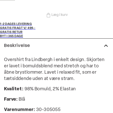
Læg i kurv
1-2 DAGES LEVERING
GRATIS FRAGT V/ 499,-
GRATIS RETUR
BYT I 365 DAGE
Beskrivelse
Overshirt fra Lindbergh i enkelt design. Skjorten
er lavet i bomuldsblend med stretch og har to
åbne brystlommer. Lavet i relaxed fit, som er
tætsiddende uden at være stram.
Kvalitet:
98% Bomuld, 2% Elastan
Farve:
Blå
Varenummer:
30-305055