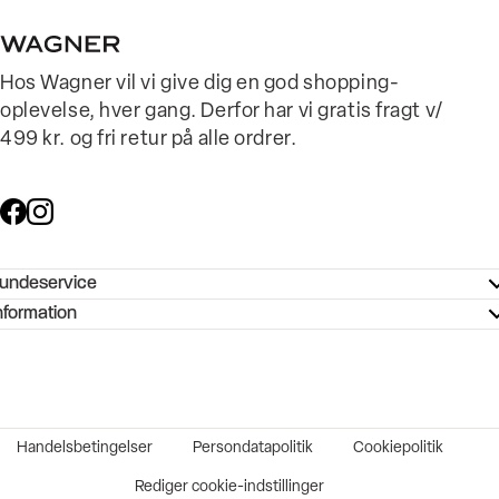
Hos Wagner vil vi give dig en god shopping-
oplevelse, hver gang. Derfor har vi gratis fragt v/
499 kr. og fri retur på alle ordrer.
undeservice
ndeservice - Hjælpecenter
nformation
ories - Inspiration
ntakt os
ørrelsesguide
tikker
b og karriere
turnering
okumentation
Handelsbetingelser
Persondatapolitik
Cookiepolitik
rtrudt køb
vekort
Rediger cookie-indstillinger