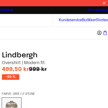
IS RETUR
BYT I 365 DAGE
Tidløse poloshirts
Overshirts
Bison
Kundeservice
Butikker
Stories
Lindbergh
Overshirt | Modern fit
I alt (uden rabat)
499,50 kr
999 kr
-50 %
FARVE: GRÅ / LT STONE