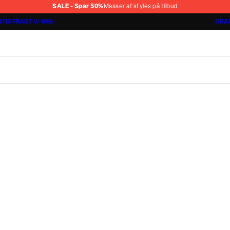
SALE - Spar 50%
Masser af styles på tilbud
TIS FRAGT V/ 499,-
GRAT
Jakkesæt fra 1499,-
Cashmere Touch Pants
Lindbergh
r