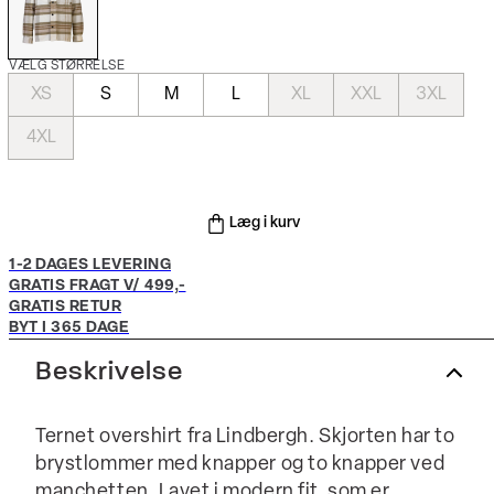
VÆLG STØRRELSE
XS
S
M
L
XL
XXL
3XL
4XL
Læg i kurv
1-2 DAGES LEVERING
GRATIS FRAGT V/ 499,-
GRATIS RETUR
BYT I 365 DAGE
Beskrivelse
Ternet overshirt fra Lindbergh. Skjorten har to
brystlommer med knapper og to knapper ved
manchetten. Lavet i modern fit, som er