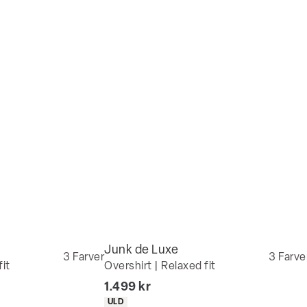
Junk de Luxe
3
Farver
3
Farve
fit
Overshirt | Relaxed fit
I alt (inkl. rabat)
1.499 kr
Produkt egenskaber
ULD