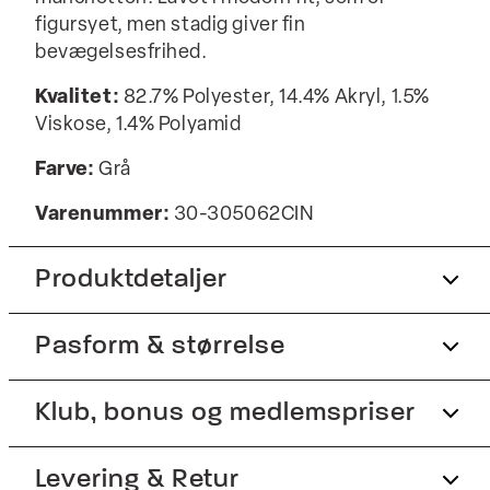
figursyet, men stadig giver fin
bevægelsesfrihed.
Kvalitet:
82.7% Polyester, 14.4% Akryl, 1.5%
Viskose, 1.4% Polyamid
Farve:
Grå
Varenummer:
30-305062CIN
Produktdetaljer
Pasform & størrelse
Manchetten har to knapper til at justere
størrelsen.
Logo på knappestolpen på ærmet.
Fit:
Klub, bonus og medlemspriser
Modern fit
To brystlommer med knapper.
Figursyet pasform, der stadig giver fin
Tilmeld dig Club Wagner helt gratis.
Levering & Retur
Produktnr.: 30-305062CIN
bevægelsesfrihed