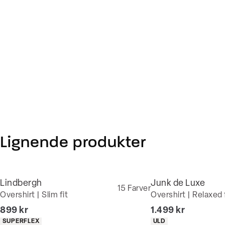
Lignende produkter
Lindbergh
Junk de Luxe
15
Farver
Overshirt | Slim fit
Overshirt | Relaxed 
I alt (inkl. rabat)
I alt (inkl. rabat)
899 kr
1.499 kr
Produkt egenskaber
Produkt egenskaber
SUPERFLEX
ULD